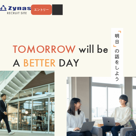
エントリー
TOMORROW
will be
A
BETTER
DAY