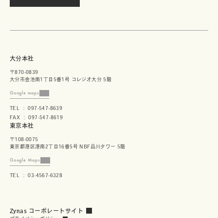
大分本社
〒870-0839
大分市金池南1丁目5番1号 コレジオ大分 5階
Google maps
TEL ： 097-547-8639
FAX ： 097-547-8619
東京本社
〒108-0075
東京都港区港南2丁目16番5号 NBF品川タワー 5階
Google Maps
TEL ： 03-4567-6328
関
Zynas コーポレートサイト
連