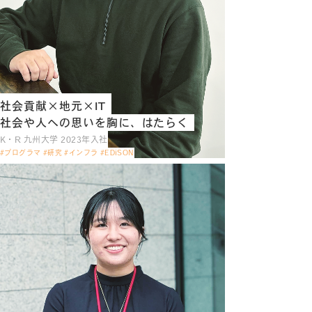
社会貢献×地元×IT
社会や人への思いを胸に、はたらく
K・R 九州大学 2023年入社
#プログラマ #研究 #インフラ #EDiSON