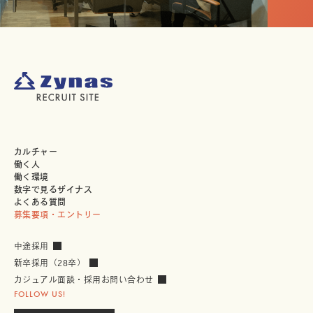
採
カルチャー
用
働く人
サ
イ
働く環境
ト
数字で見るザイナス
コ
ン
よくある質問
テ
募集要項・エントリー
ン
ツ
中途採用
新卒採用（28卒）
カジュアル面談・採用お問い合わせ
FOLLOW US!